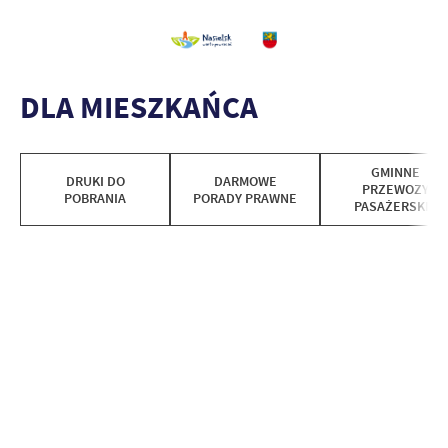
DLA MIESZKAŃCA
GMINNE
DRUKI DO
DARMOWE
PRZEWOZY
POBRANIA
PORADY PRAWNE
PASAŻERSKIE