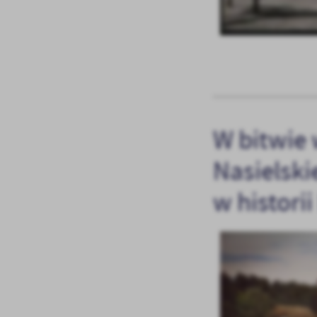
W bitwie 
U
Nasielski
w historii
Sz
ws
N
Ni
um
Pl
Wi