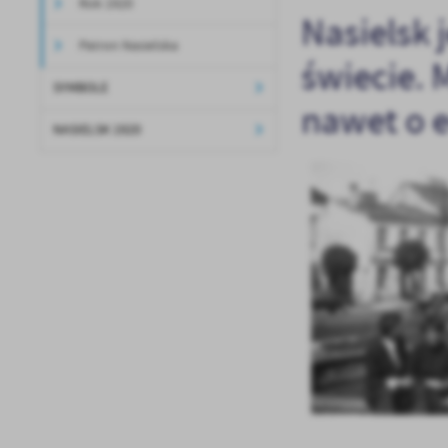
Rok 1920
Nasielsk
Patron Nasielska
świecie. 
SYMBOLE
nawet o 
NASIELSK 1920