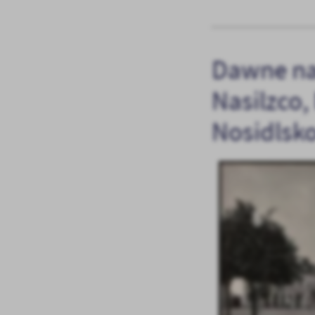
Dawne na
Nasilzco,
Nosidlsko