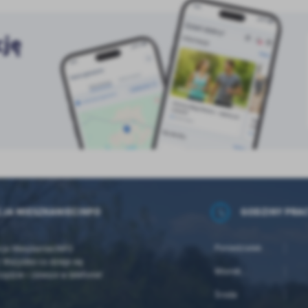
cję
CJA MIESZKANIECINFO
GODZINY PRA
Poniedziałek
cja MieszkaniecINFO
! Wszystko co dzieje się
Wtorek
dzie – zawsze w telefonie!
Środa