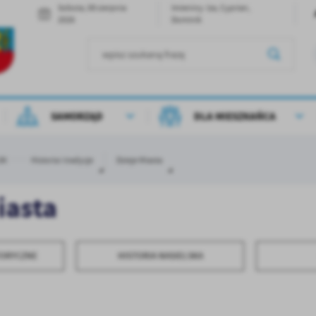
Sobota, 08 sierpnia
Imieniny: Iza, Cyprian,
2026
Dominik
SAMORZĄD
DLA MIESZKAŃCA
SK
Historia i tradycje
Dzieje Miasta
iasta
TORYCZNE
HISTORIA NASIELSKA