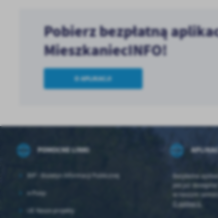
Pobierz bezpłatną aplika
MieszkaniecINFO!
O APLIKACJI
POMOCNE LINKI
APLIKA
BIP - Biuletyn Informacji Publicznej
Bezpłatna aplika
jest już dostępna
e-Puap
w naszym samorzą
O aplikacji.
UE Nasze projekty