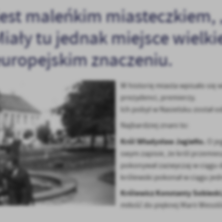
 jest maleńkim miasteczkiem,
Miały tu jednak miejsce wielk
europejskim znaczeniu.
W historię miasta wpisało się w
prezydenci, premierzy.
Ich pobyt w Nasielsku został 
Najbardziej znani to:
Król Władysław Jagiełło.
O je
swym zapisie, że król przemie
pokonywał zazwyczaj w ciągu d
królewski pokonał w ciągu jed
Królewicz Konstanty Sobieski,
miłość do pięknej Marii Wessl