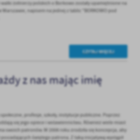
kom
e walki żołnierzy polskich o Borkowo zostały upamiętnione na
w Warszawie, napisem na jednej z tablic "BORKOWO pod
z
ci
CZYTAJ WIĘCEJ
ażdy z nas mając imię
.
a
społeczne, profesje, szkoły, instytucje publiczne. Poprzez
dają się jego opiece i wstawiennictwu. Również wiele miast
e ma swoich patronów. W 2008 roku zrodziła się koncepcja, aby
w
 posiadających świętego patrona. Z taką inicjatywą wystąpił