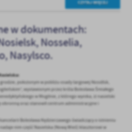
CZYTAJ WIĘCEJ
ne w dokumentach:
Nosielsk, Nosselia,
o, Nasylsco.
Nasielska:
grodzie, położonym w pobliżu osady targowej Nosidlsk,
mogileńskim”, wystawionym przez króla Bolesława Śmiałego
enedyktyńskiego w Mogilnie, z którego wynika, iż nasielski
ję obronną oraz stanowił centrum administracyjne i
kancelarii Bolesława Kędzierzawego świadczący o istnieniu
nadaje nim część Nasielska (Nową Wieś) klasztorowi w