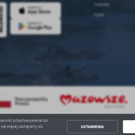
Czwartek
Piątek
rstwo samorządów Mazowsza dla aktywizacji społeczeństwa informacyjnego w z
ć warunki przechowywania lub
USTAWIENIA
ć się więcej zachęcamy do