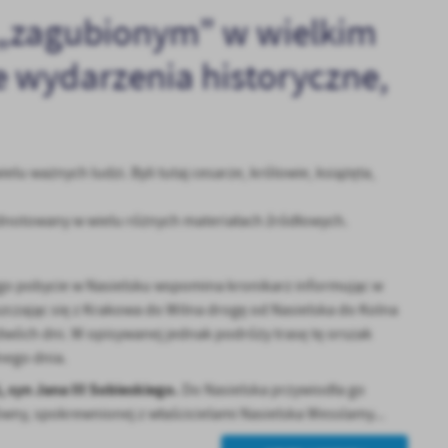
 „zagubionym” w wielkim
ie wydarzenia historyczne,
ielu ważnych ludzi. Byli tutaj cesarze, królowie, książęta,
odnotowany w wielu różnych materiałach źródłowych.
go pobycie w Nasielsku wspomina kronikarz informując w
szczając się z Krakowa do Wilna drogę od Nasielska do Kolna
wóch dni. W opisywanej jednak podróży trasę tę orszak
nego dnia.
 syn Jana III Sobieskiego.
Do Nasielska przywiodła go
ówny, spokrewnionej z właścicielami Nasielska Wesslamy...