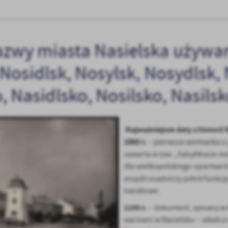
zwy miasta Nasielska używa
 Nosidlsk, Nosylsk, Nosydlsk, 
, Nasidlsko, Nosilsko, Nasilsk
Najważniejsze daty z historii 
1065 r.
– pierwsza wzmianka o 
zawarta w tzw. „Falsyfikacie 
dla wielkopolskiego opactwa b
zespół osadniczy pełnił funkc
handlowe.
1155 r.
– dokument, spisany w 
warowni w Nasielsku – władca 