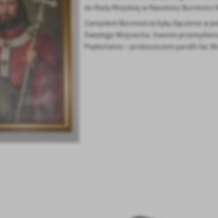
ołecznościowych.
do Rady Miejskiej w Nasielsku Burmistrz
Zamysłem Burmistrza byłą złączenie w jedn
Świętego Wojciecha. Swoimi przemyśleni
Pepłońskim – proboszczem parafii św. Wo