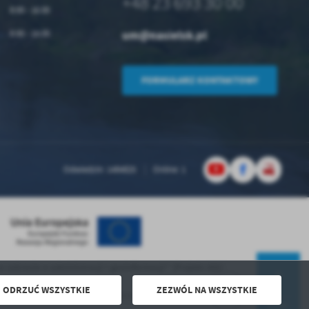
+48 23 693 30 00
8:00 - 16:00
um@nasielsk.pl
8:00 - 15:00
FORMULARZ KONTAKTOWY
Odwiedzin: 1484825
Online: 1
akresie e-administracji i geoinformacji” (Projekt ASI)
”
ODRZUĆ WSZYSTKIE
ZEZWÓL NA WSZYSTKIE
Powered by
2ClickPortal® - Portale nowej generacji
DO GÓRY