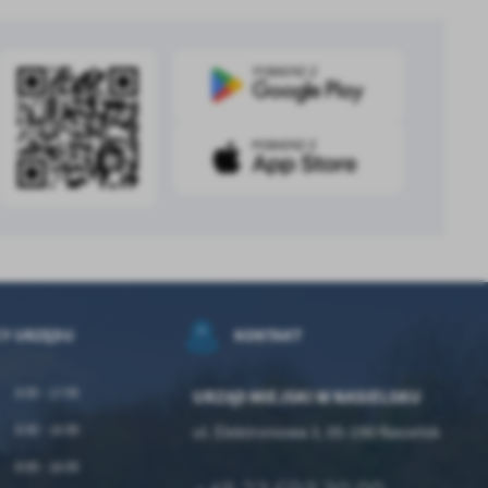
CY URZĘDU
KONTAKT
8:00 - 17:00
URZĄD MIEJSKI W NASIELSKU
8:00 - 16:00
ul. Elektronowa 3, 05-190 Nasielsk
8:00 - 16:00