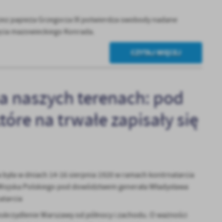
ez papieża Grzegorza IX potwierdza swobody nadane
ięcia mazowieckiego Konrada.
CZYTAJ WIĘCEJ
na naszych terenach: pod
óre na trwałe zapisały się
była w dniach 14-16 sierpnia 1920 w ramach kontrnatarcia
 Wojska Polskiego pod dowództwem generała Władysława
atarcia
oskrzydlenie Warszawy od północy i zachodu. O ważności
a