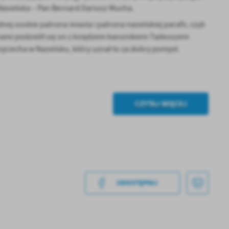
 Nasielska – Pan Bernard Dariusz Mucha.
ej osobie patrona miasta i patrona nasielskiej parafii, czyli
ami podzielił się on z księdzem kanonikiem Tadeuszem
jciecha w Nasielsku, który uznał to za dobry pomysł.
CZYTAJ WIĘCEJ
UDOSTĘPNIJ