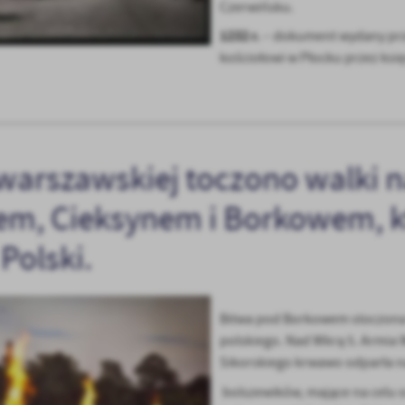
Czerwińsku.
1232 r.
– dokument wydany prz
kościołowi w Płocku przez ks
warszawskiej toczono walki 
stawienia
em, Cieksynem i Borkowem, kt
 Polski.
anujemy Twoją prywatność. Możesz zmienić ustawienia cookies lub zaakceptować je
zystkie. W dowolnym momencie możesz dokonać zmiany swoich ustawień.
Bitwa pod Borkowem stoczona 
iezbędne
polskiego. Nad Wkrą 5. Armia
Sikorskiego krwawo odparła n
ezbędne pliki cookies służą do prawidłowego funkcjonowania strony internetowej i
ożliwiają Ci komfortowe korzystanie z oferowanych przez nas usług.
bolszewików, mające na celu 
iki cookies odpowiadają na podejmowane przez Ciebie działania w celu m.in. dostosowani
ęcej