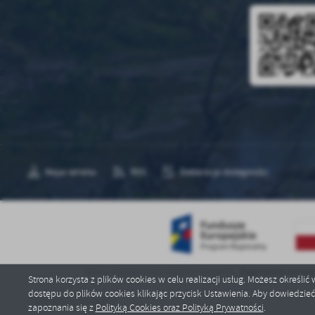
Mapa serwisu
RSS
Deklaracja dostępności
Regionalne partne
Gmina Nasielsk
brała udział w projekcie „
Strona korzysta z plików cookies w celu realizacji usług. Możesz określi
dostępu do plików cookies klikając przycisk Ustawienia. Aby dowiedzie
Copyright by nasielsk.pl
zapoznania się z
Polityką Cookies oraz Polityką Prywatności
.