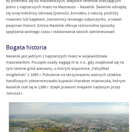
by przenieść się do malowniczych, wiejskich terenów otaczających
jedno z najstarszych miast na Mazowszu – Nasielsk. Świetnie odnajdą
się tutaj miłośnicy zdrowej żywności, kontaktu z naturą, podróży
rowerem lub kajakiem, zwolennicy leniwego odpoczynku, a nawet
pasjonaci historii. Gmina Nasielsk oferuje różnorodne sposoby
spędzania wolnego czasu i realizowania swoich zainteresowań.
Bogata historia
Nasielsk jest jednym z najstarszych miast w województwie
mazowieckim. Początki osady sięgają IX w. n.e., gdy znajdował się na
tym terenie gród warowny, o którym wspomina „Falsyfikat
mogileński” z 1065 r. Położenie na skrzyżowaniu ważnych szlaków
handlowych zdeterminowało kupiecki charakter miasteczka, którym
Nasielsk stał się w 1386 r. dzięki prawom miejskim nadanym przez
Janusza I.