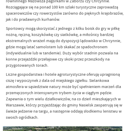
równinnego Mazowsza pagórkami w Zaborzu czy Chrcynnie.
Rozciągające się na ponad 100 km szlaki turystyczne zaprowadzą
spacerowiczów czy rowerzystów zarówno do pięknych krajobrazów,
jak i do pradawnych kurhanów.
Sportowcy mogą skorzystać z jednego z kilku boisk do gry w piłkę
nożną, ręczną, koszykówkę czy siatkówkę, a
miłośnicy bardziej
ekstremalnych wrażeń mają do dyspozycji lądowisko w Chrcynnie,
gdzie mogą latać samolotem lub skakać ze spadochronem
(indywidualnie lub w tandemie). Duży wybór stadnin pozwala na
konne przejażdżki przełajowe czy skoki przez przeszkody na
przygotowanych torach.
Liczne gospodarstwa i hotele agroturystyczne oferują upragnioną
ciszę i wypoczynek z dala od miejskiego zgiełku. Sielankowa
atmosfera w sąsiedztwie natury może być spełnieniem marzeń dla
przemęczonych intensywnym trybem życia w ciągłym pędzie.
Zapewnia o tym wielu działkowiczów, na co dzień mieszkających w
Warszawie, którzy przyjeżdżając do gminy Nasielsk zaopatrują się w
świeże jedzenie na targu, a następnie oddają słodkiemu lenistwu w
swoich ogródkach.