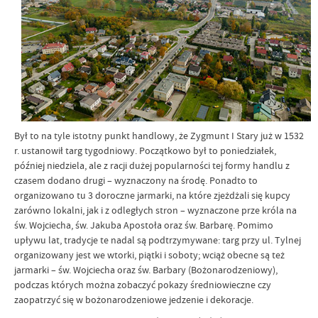
Był to na tyle istotny punkt handlowy, że Zygmunt I Stary już w 1532
r. ustanowił targ tygodniowy. Początkowo był to poniedziałek,
później niedziela, ale z racji dużej popularności tej formy handlu z
czasem dodano drugi – wyznaczony na środę. Ponadto to
organizowano tu 3 doroczne jarmarki, na które zjeżdżali się kupcy
zarówno lokalni, jak i z odległych stron – wyznaczone prze króla na
św. Wojciecha, św. Jakuba Apostoła oraz św. Barbarę. Pomimo
upływu lat, tradycje te nadal są podtrzymywane: targ przy ul. Tylnej
organizowany jest we wtorki, piątki i soboty; wciąż obecne są też
jarmarki – św. Wojciecha oraz św. Barbary (Bożonarodzeniowy),
podczas których można zobaczyć pokazy średniowieczne czy
zaopatrzyć się w bożonarodzeniowe jedzenie i dekoracje.