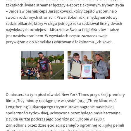
zakątkach świata streamer łączący e-sport z aktywnym trybem życia
– Jarosław pashaBiceps Jarząbkowski, który często wspomina o
swoich rodzinnych stronach. Paweł Sokolnicki, międzynarodowy
sędzia piłkarski, który w ciągu jednego roku sędziował finały dwóch
największych turniejów – Mistrzostw Świata i Ligi Mistrzów – także
jest nasielszczaninem. W wywiadach często zaznacza swoje
przywiązanie do Nasielska i kibicowanie lokalnemu „Żbikowi”.
O miasteczku tym pisał również New York Times przy okazji premiery
filmu „Trzy minuty rozciągnięte w czasie” (org. „Three Minutes: A
Lengthening”) ukazującego trzyminutowe nagranie nasielskiej
społeczności żydowskiej, uchwycone przez byłego nasielszczanina
Davida Kurtza podczas jego podróży po Europie w 1938 r.
Zaniedbana przez dziesięciolecia pamięć o ogromnej roli, jaką pełnili