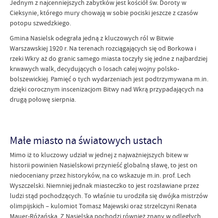
Jednym z najcenniejszych zabytków jest kościół św. Doroty w
Cieksynie, którego mury chowają w sobie pociski jeszcze z czasów
potopu szwedzkiego.
Gmina Nasielsk odegrała jedną z kluczowych ról w Bitwie
Warszawskiej 1920 r. Na terenach rozciągających się od Borkowa i
rzeki Wkry aż do granic samego miasta toczyły się jedne z najbardziej
krwawych walk, decydujących o losach całej wojny polsko-
bolszewickiej. Pamięć o tych wydarzeniach jest podtrzymywana m.in.
dzięki corocznym inscenizacjom Bitwy nad Wkrą przypadających na
drugą połowę sierpnia.
Małe miasto na światowych ustach
Mimo iż to kluczowy udział w jednej z najważniejszych bitew w
historii powinien Nasielskowi przynieść globalną sławę, to jest on
niedoceniany przez historyków, na co wskazuje m.in. prof. Lech
Wyszczelski. Niemniej jednak miasteczko to jest rozsławiane przez
ludzi stąd pochodzących. To właśnie tu urodziła się dwójka mistrzów
olimpijskich – kulomiot Tomasz Majewski oraz strzelczyni Renata
Mauer-Różańska. Z Nasielska pochodzi również znany w odległych