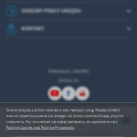
GODZINY PRACY URZĘDU
KONTAKT
Odwiedzin: 1482991
Online: 21
Strona korzysta z plików cookies w celu realizacji usług. Możesz określić
warunki przechowywania lub dostępu do plików cookies klikając przycisk
Ustawienia. Aby dowiedzieć się więcej zachęcamy do zapoznania się z
Polityką Cookies oraz Polityką Prywatności
.
Regionalne
Gmina Nasielsk
brała udział w projekcie „
ZAPISZ WYBRANE