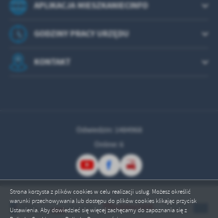
APLIKACJA MIESZKANIECINFO
GODZINY PRACY URZĘDU
KONTAKT
Odwiedzin: 1484968
Online: 6
Strona korzysta z plików cookies w celu realizacji usług. Możesz określić
warunki przechowywania lub dostępu do plików cookies klikając przycisk
Ustawienia. Aby dowiedzieć się więcej zachęcamy do zapoznania się z