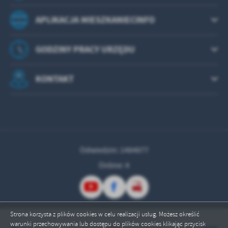
APLIKACJA MIESZKANIECINFO
GODZINY PRACY URZĘDU
KONTAKT
Odwiedzin: 1484877
Online: 4
Strona korzysta z plików cookies w celu realizacji usług. Możesz określić
warunki przechowywania lub dostępu do plików cookies klikając przycisk