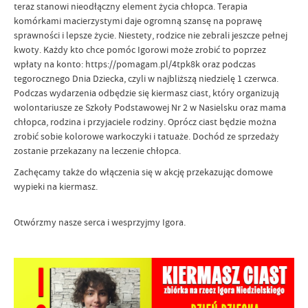
teraz stanowi nieodłączny element życia chłopca. Terapia
komórkami macierzystymi daje ogromną szansę na poprawę
sprawności i lepsze życie. Niestety, rodzice nie zebrali jeszcze pełnej
kwoty. Każdy kto chce pomóc Igorowi może zrobić to poprzez
wpłaty na konto: https://pomagam.pl/4tpk8k oraz podczas
tegorocznego Dnia Dziecka, czyli w najbliższą niedzielę 1 czerwca.
Podczas wydarzenia odbędzie się kiermasz ciast, który organizują
wolontariusze ze Szkoły Podstawowej Nr 2 w Nasielsku oraz mama
chłopca, rodzina i przyjaciele rodziny. Oprócz ciast będzie można
zrobić sobie kolorowe warkoczyki i tatuaże. Dochód ze sprzedaży
zostanie przekazany na leczenie chłopca.
Zachęcamy także do włączenia się w akcję przekazując domowe
wypieki na kiermasz.
Otwórzmy nasze serca i wesprzyjmy Igora.