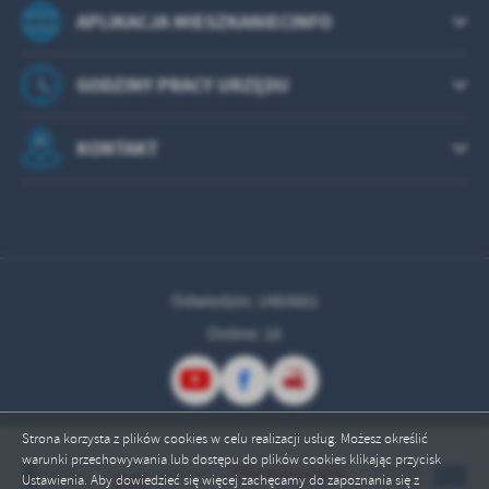
APLIKACJA MIESZKANIECINFO
GODZINY PRACY URZĘDU
KONTAKT
Odwiedzin: 1483661
Online: 10
Strona korzysta z plików cookies w celu realizacji usług. Możesz określić
warunki przechowywania lub dostępu do plików cookies klikając przycisk
Ustawienia. Aby dowiedzieć się więcej zachęcamy do zapoznania się z