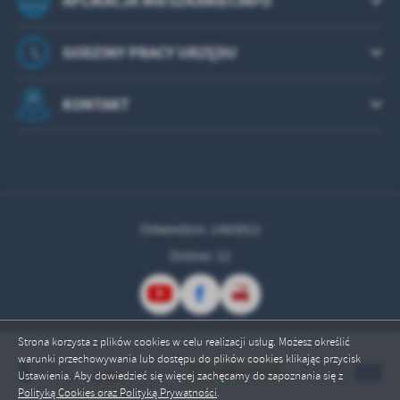
APLIKACJA MIESZKANIECINFO
GODZINY PRACY URZĘDU
KONTAKT
Odwiedzin: 1483912
Online: 12
Strona korzysta z plików cookies w celu realizacji usług. Możesz określić
warunki przechowywania lub dostępu do plików cookies klikając przycisk
Ustawienia. Aby dowiedzieć się więcej zachęcamy do zapoznania się z
Polityką Cookies oraz Polityką Prywatności
.