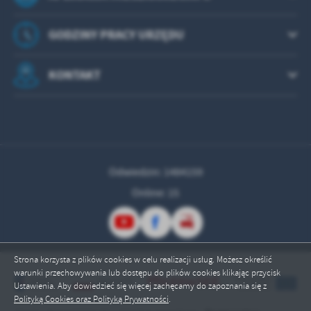
GODZINY PRACY URZĘDU
KONTAKT
Odwiedzin: 1484159
Online: 15
Strona korzysta z plików cookies w celu realizacji usług. Możesz określić
warunki przechowywania lub dostępu do plików cookies klikając przycisk
Ustawienia. Aby dowiedzieć się więcej zachęcamy do zapoznania się z
Polityką Cookies oraz Polityką Prywatności
.