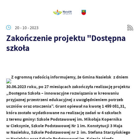
20 - 10 - 2023
Zakończenie projektu "Dostępna
szkoła
Z ogromną radością informujemy, że Gmina Nasielsk z dniem
30.06.2023 roku, po 27 miesiącach zakończyła realizację projektu
„Dostępna Szkoła – innowacyjne rozwiązania w kreowaniu
przyjaznej przestrzeni edukacyjnej z uwzględnieniem potrzeb
uczniów oraz otoczenia”. Grant opiewał na kwotę 1 499 081,31,
która zostało wydatkowane na realizację zadań w 4 szkołach
z terenu gminy: Szkole Podstawowej im. Mikołaja Kopernika
w Cieksynie, Szkole Podstawowej Nr 1 im. Konstytucji 3 Maja
w Nasielsku, Szkole Podstawowej nr 2 im. Stefana Starzyńskiego
w Nasielsku oraz Szkole Podstawowej im. Księcia Józefa