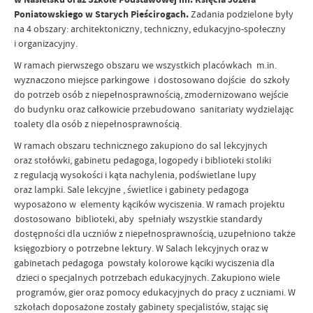
Poniatowskiego w Starych Pieścirogach.
Zadania podzielone były
na 4 obszary: architektoniczny, techniczny, edukacyjno-społeczny
i organizacyjny.
W ramach pierwszego obszaru we wszystkich placówkach m.in.
wyznaczono miejsce parkingowe i dostosowano dojście do szkoły
do potrzeb osób z niepełnosprawnością, zmodernizowano wejście
do budynku oraz całkowicie przebudowano sanitariaty wydzielając
toalety dla osób z niepełnosprawnością.
W ramach obszaru technicznego zakupiono do sal lekcyjnych
oraz stołówki, gabinetu pedagoga, logopedy i biblioteki stoliki
z regulacją wysokości i kąta nachylenia, podświetlane lupy
oraz lampki. Sale lekcyjne , świetlice i gabinety pedagoga
wyposażono w elementy kącików wyciszenia. W ramach projektu
dostosowano biblioteki, aby spełniały wszystkie standardy
dostępności dla uczniów z niepełnosprawnością, uzupełniono także
księgozbiory o potrzebne lektury. W Salach lekcyjnych oraz w
gabinetach pedagoga powstały kolorowe kąciki wyciszenia dla
dzieci o specjalnych potrzebach edukacyjnych. Zakupiono wiele
programów, gier oraz pomocy edukacyjnych do pracy z uczniami. W
szkołach doposażone zostały gabinety specjalistów, stając się