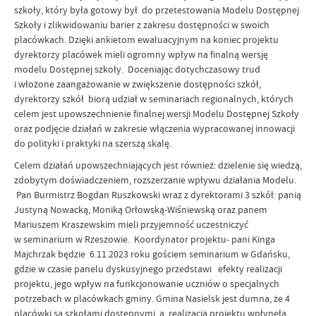
szkoły, który była gotowy był do przetestowania Modelu Dostępnej
Szkoły i zlikwidowaniu barier z zakresu dostępności w swoich
placówkach. Dzięki ankietom ewaluacyjnym na koniec projektu
dyrektorzy placówek mieli ogromny wpływ na finalną wersję
modelu Dostępnej szkoły. Doceniając dotychczasowy trud
i włożone zaangażowanie w zwiększenie dostępności szkół,
dyrektorzy szkół biorą udział w seminariach regionalnych, których
celem jest upowszechnienie finalnej wersji Modelu Dostępnej Szkoły
oraz podjęcie działań w zakresie włączenia wypracowanej innowacji
do polityki i praktyki na szerszą skalę.
Celem działań upowszechniających jest również: dzielenie się wiedzą,
zdobytym doświadczeniem, rozszerzanie wpływu działania Modelu.
Pan Burmistrz Bogdan Ruszkowski wraz z dyrektorami 3 szkół: panią
Justyną Nowacką, Moniką Orłowską-Wiśniewską oraz panem
Mariuszem Kraszewskim mieli przyjemność uczestniczyć
w seminarium w Rzeszowie. Koordynator projektu- pani Kinga
Majchrzak będzie 6.11.2023 roku gościem seminarium w Gdańsku,
gdzie w czasie panelu dyskusyjnego przedstawi efekty realizacji
projektu, jego wpływ na funkcjonowanie uczniów o specjalnych
potrzebach w placówkach gminy. Gmina Nasielsk jest dumna, że 4
placówki są szkołami dostępnymi, a realizacja projektu wpłynęła