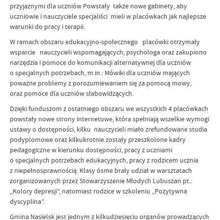
przyjaznymi dla uczniów Powstały także nowe gabinety, aby
uczniowie i nauczyciele specjaliści mieli w placówkach jak najlepsze
warunki do pracy i terapii.
W ramach obszaru edukacyjno-społecznego placówki otrzymały
wsparcie nauczycieli wspomagających, psychologa oraz zakupiono
narzędzia i pomoce do komunikacji alternatywnej dla uczniów
o specjalnych potrzebach, m.in.: Mówiki dla uczniów mających
poważne problemy z porozumiewaniem się za pomocą mowy,
oraz pomoce dla uczniów słabowidzących.
Dzięki funduszom z ostatniego obszaru we wszystkich 4 placówkach
powstały nowe strony internetowe, która spełniają wszelkie wymogi
ustawy o dostępności, kilku nauczycieli miało zrefundowane studia
podyplomowe oraz kilkukrotnie zostały przeszkolone kadry
pedagogiczne w kierunku dostępności, pracy z uczniami
o specjalnych potrzebach edukacyjnych, pracy z rodzicem ucznia
z niepełnosprawnością. Klasy ósme brały udział w warsztatach
zorganizowanych przez Stowarzyszenie Młodych Lubuszan pt.:
„Kolory depresji”, natomiast rodzice w szkoleniu „Pozytywna
dyscyplina”.
Gmina Nasielsk jest jednym z kilkudziesięciu organów prowadzących