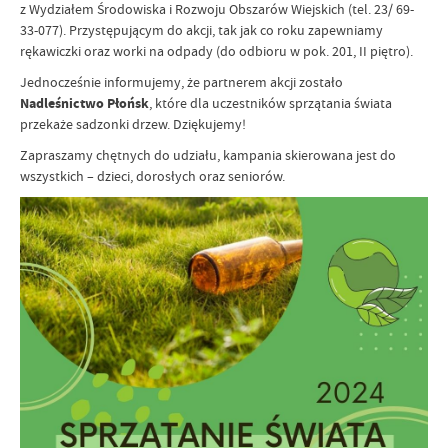
z Wydziałem Środowiska i Rozwoju Obszarów Wiejskich (tel. 23/ 69-
33-077). Przystępującym do akcji, tak jak co roku zapewniamy
rękawiczki oraz worki na odpady (do odbioru w pok. 201, II piętro).
Jednocześnie informujemy, że partnerem akcji zostało
Nadleśnictwo Płońsk
, które dla uczestników sprzątania świata
przekaże sadzonki drzew. Dziękujemy!
Zapraszamy chętnych do udziału, kampania skierowana jest do
wszystkich – dzieci, dorosłych oraz seniorów.