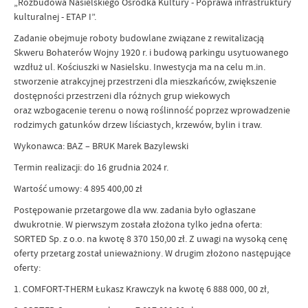
„Rozbudowa Nasielskiego Ośrodka Kultury - Poprawa infrastruktury
kulturalnej - ETAP I”.
Zadanie obejmuje roboty budowlane związane z rewitalizacją
Skweru Bohaterów Wojny 1920 r. i budową parkingu usytuowanego
wzdłuż ul. Kościuszki w Nasielsku. Inwestycja ma na celu m.in.
stworzenie atrakcyjnej przestrzeni dla mieszkańców, zwiększenie
dostępności przestrzeni dla różnych grup wiekowych
oraz wzbogacenie terenu o nową roślinność poprzez wprowadzenie
rodzimych gatunków drzew liściastych, krzewów, bylin i traw.
Wykonawca: BAZ – BRUK Marek Bazylewski
Termin realizacji: do 16 grudnia 2024 r.
Wartość umowy: 4 895 400,00 zł
Postępowanie przetargowe dla ww. zadania było ogłaszane
dwukrotnie. W pierwszym została złożona tylko jedna oferta:
SORTED Sp. z o.o. na kwotę 8 370 150,00 zł. Z uwagi na wysoką cenę
oferty przetarg został unieważniony. W drugim złożono następujące
oferty:
1. COMFORT-THERM Łukasz Krawczyk na kwotę 6 888 000, 00 zł,