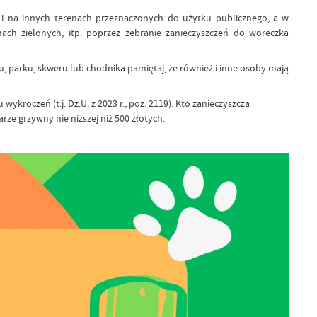
 na innych terenach przeznaczonych do użytku publicznego, a w
ach zielonych, itp. poprzez zebranie zanieczyszczeń do woreczka
, parku, skweru lub chodnika pamiętaj, że również i inne osoby mają
kroczeń (t.j. Dz.U. z 2023 r., poz. 2119). Kto zanieczyszcza
rze grzywny nie niższej niż 500 złotych.