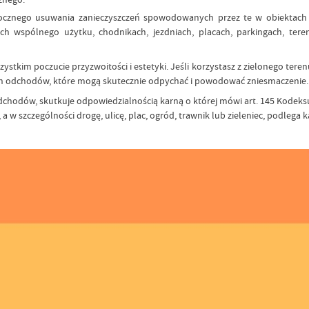
cznego usuwania zanieczyszczeń spowodowanych przez te w obiektach i
h wspólnego użytku, chodnikach, jezdniach, placach, parkingach, teren
kim poczucie przyzwoitości i estetyki. Jeśli korzystasz z zielonego terenu
psich odchodów, które mogą skutecznie odpychać i powodować zniesmaczenie.
dchodów, skutkuje odpowiedzialnością karną o której mówi art. 145 Kodeksu wy
 w szczególności drogę, ulicę, plac, ogród, trawnik lub zieleniec, podlega ka