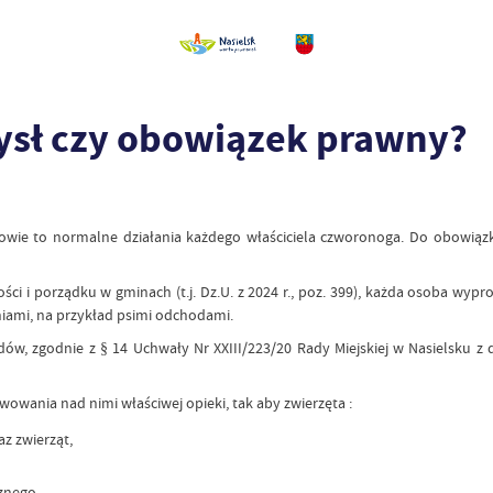
ysł czy obowiązek prawny?
owie to normalne działania każdego właściciela czworonoga. Do obowiązkó
ości i porządku w gminach (t.j. Dz.U. z 2024 r., poz. 399), każda osoba 
iami, na przykład psimi odchodami.
ów, zgodnie z § 14 Uchwały Nr XXIII/223/20 Rady Miejskiej w Nasielsku z 
owania nad nimi właściwej opieki, tak aby zwierzęta :
az zwierząt,
znego.