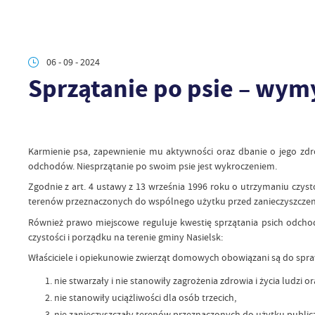
06 - 09 - 2024
Sprzątanie po psie – wym
Karmienie psa, zapewnienie mu aktywności oraz dbanie o jego zdr
odchodów. Niesprzątanie po swoim psie jest wykroczeniem.
Zgodnie z art. 4 ustawy z 13 września 1996 roku o utrzymaniu czyst
terenów przeznaczonych do wspólnego użytku przed zanieczyszczen
Również prawo miejscowe reguluje kwestię sprzątania psich odchod
czystości i porządku na terenie gminy Nasielsk:
Właściciele i opiekunowie zwierząt domowych obowiązani są do spraw
nie stwarzały i nie stanowiły zagrożenia zdrowia i życia ludzi or
nie stanowiły uciążliwości dla osób trzecich,
nie zanieczyszczały terenów przeznaczonych do użytku public